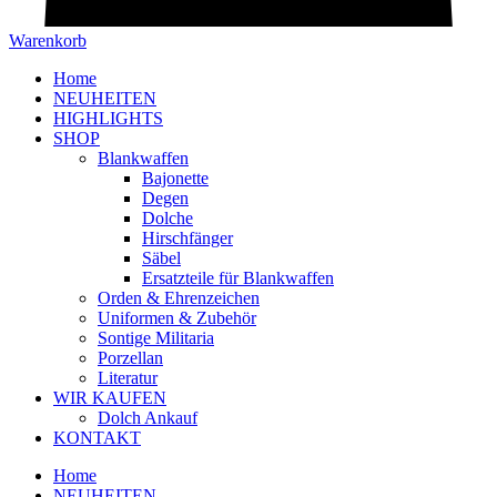
Warenkorb
Home
NEUHEITEN
HIGHLIGHTS
SHOP
Blankwaffen
Bajonette
Degen
Dolche
Hirschfänger
Säbel
Ersatzteile für Blankwaffen
Orden & Ehrenzeichen
Uniformen & Zubehör
Sontige Militaria
Porzellan
Literatur
WIR KAUFEN
Dolch Ankauf
KONTAKT
Home
NEUHEITEN