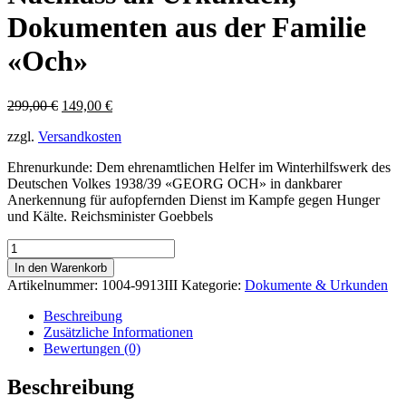
Dokumenten aus der Familie
«Och»
Ursprünglicher
Aktueller
299,00
€
149,00
€
Preis
Preis
zzgl.
Versandkosten
war:
ist:
299,00 €
149,00 €.
Ehrenurkunde: Dem ehrenamtlichen Helfer im Winterhilfswerk des
Deutschen Volkes 1938/39 «GEORG OCH» in dankbarer
Anerkennung für aufopfernden Dienst im Kampfe gegen Hunger
und Kälte. Reichsminister Goebbels
Nachlass
an
In den Warenkorb
Urkunden,
Artikelnummer:
1004-9913III
Kategorie:
Dokumente & Urkunden
Dokumenten
aus
Beschreibung
der
Zusätzliche Informationen
Familie
Bewertungen (0)
«Och»
Menge
Beschreibung