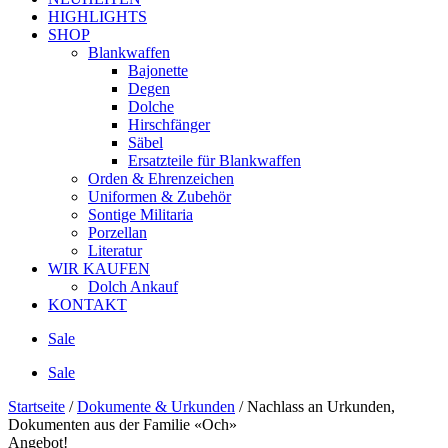
HIGHLIGHTS
SHOP
Blankwaffen
Bajonette
Degen
Dolche
Hirschfänger
Säbel
Ersatzteile für Blankwaffen
Orden & Ehrenzeichen
Uniformen & Zubehör
Sontige Militaria
Porzellan
Literatur
WIR KAUFEN
Dolch Ankauf
KONTAKT
Sale
Sale
Startseite
/
Dokumente & Urkunden
/ Nachlass an Urkunden,
Dokumenten aus der Familie «Och»
Angebot!