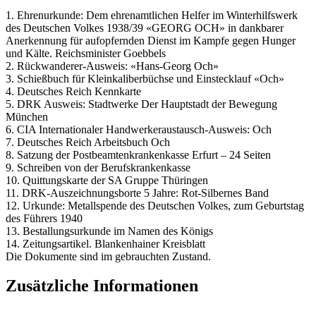
1. Ehrenurkunde: Dem ehrenamtlichen Helfer im Winterhilfswerk
des Deutschen Volkes 1938/39 «GEORG OCH» in dankbarer
Anerkennung für aufopfernden Dienst im Kampfe gegen Hunger
und Kälte. Reichsminister Goebbels
2. Rückwanderer-Ausweis: «Hans-Georg Och»
3. Schießbuch für Kleinkaliberbüchse und Einstecklauf «Och»
4. Deutsches Reich Kennkarte
5. DRK Ausweis: Stadtwerke Der Hauptstadt der Bewegung
München
6. CIA Internationaler Handwerkeraustausch-Ausweis: Och
7. Deutsches Reich Arbeitsbuch Och
8. Satzung der Postbeamtenkrankenkasse Erfurt – 24 Seiten
9. Schreiben von der Berufskrankenkasse
10. Quittungskarte der SA Gruppe Thüringen
11. DRK-Auszeichnungsborte 5 Jahre: Rot-Silbernes Band
12. Urkunde: Metallspende des Deutschen Volkes, zum Geburtstag
des Führers 1940
13. Bestallungsurkunde im Namen des Königs
14. Zeitungsartikel. Blankenhainer Kreisblatt
Die Dokumente sind im gebrauchten Zustand.
Zusätzliche Informationen